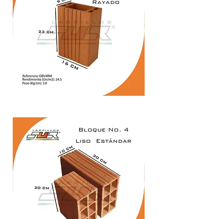
Rayado
Bloque No. 4
Liso
Estándar